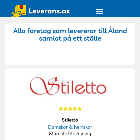
Alla företag
Alla företag som levererar till Åland
samlat på ett ställe
Stiletto
Damskor & herrskor
Momsfri försäljning