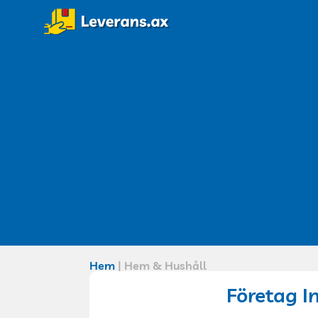
Hem
|
Hem & Hushåll
Företag I