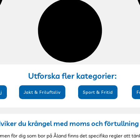
Utforska fler kategorier:
j
Jakt & Friluftsliv
Sport & Fritid
F
ndviker du krångel med moms och förtullning
en för dig som bor på Åland finns det specifika regler att tänk