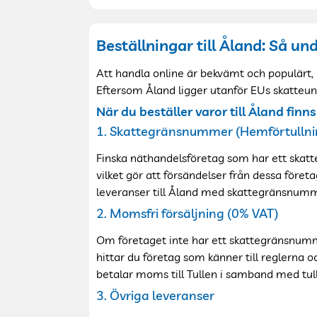
Beställningar till Åland: Så u
Att handla online är bekvämt och populärt, m
Eftersom Åland ligger utanför EUs skatteunio
När du beställer varor till Åland fin
1. Skattegränsnummer (Hemförtullnin
Finska näthandelsföretag som har ett skatt
vilket gör att försändelser från dessa företa
leveranser till Åland med skattegränsnumme
2. Momsfri försäljning (0% VAT)
Om företaget inte har ett skattegränsnumm
hittar du företag som känner till reglerna o
betalar moms till Tullen i samband med tul
3. Övriga leveranser