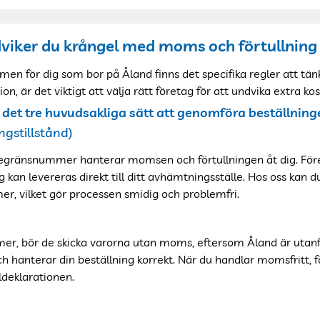
ndviker du krångel med moms och förtullning
en för dig som bor på Åland finns det specifika regler att tänk
n, är det viktigt att välja rätt företag för att undvika extra k
ns det tre huvudsakliga sätt att genomföra beställning
gstillstånd)
egränsnummer hanterar momsen och förtullningen åt dig. Föret
g kan levereras direkt till ditt avhämtningsställe. Hos oss
kan d
r, vilket gör processen smidig och problemfri.
er, bör de skicka varorna utan moms, eftersom Åland är utan
ch hanterar din beställning korrekt. När du handlar momsfritt, f
ldeklarationen.