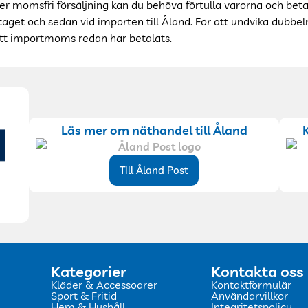
 momsfri försäljning kan du behöva förtulla varorna och betala
etaget och sedan vid importen till Åland. För att undvika dubb
tt importmoms redan har betalats.
Läs mer om näthandel till Åland
Till Åland Post
Kategorier
Kontakta oss
Kläder & Accessoarer
Kontaktformulär
Sport & Fritid
Användarvillkor
Hem & Hushåll
Integritetspolicy