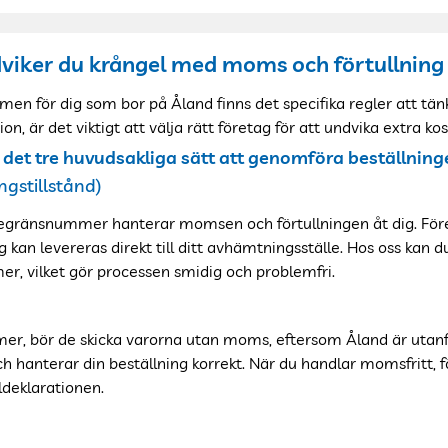
ndviker du krångel med moms och förtullning
en för dig som bor på Åland finns det specifika regler att tänk
n, är det viktigt att välja rätt företag för att undvika extra k
ns det tre huvudsakliga sätt att genomföra beställning
gstillstånd)
egränsnummer hanterar momsen och förtullningen åt dig. Föret
g kan levereras direkt till ditt avhämtningsställe. Hos oss
kan d
r, vilket gör processen smidig och problemfri.
er, bör de skicka varorna utan moms, eftersom Åland är utan
ch hanterar din beställning korrekt. När du handlar momsfritt, f
ldeklarationen.