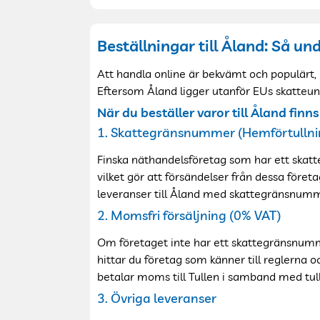
Beställningar till Åland: Så u
Att handla online är bekvämt och populärt, m
Eftersom Åland ligger utanför EUs skatteunio
När du beställer varor till Åland fin
1. Skattegränsnummer (Hemförtullnin
Finska näthandelsföretag som har ett skatt
vilket gör att försändelser från dessa företa
leveranser till Åland med skattegränsnumme
2. Momsfri försäljning (0% VAT)
Om företaget inte har ett skattegränsnumm
hittar du företag som känner till reglerna o
betalar moms till Tullen i samband med tul
3. Övriga leveranser