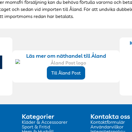
 momsfri försäljning kan du behöva förtulla varorna och betala
etaget och sedan vid importen till Åland. För att undvika dubb
tt importmoms redan har betalats.
Läs mer om näthandel till Åland
Till Åland Post
Kategorier
Kontakta oss
Kläder & Accessoarer
Kontaktformulär
Sport & Fritid
Användarvillkor
Hem & Hushåll
Integritetspolicy