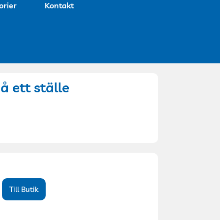
orier
Kontakt
å ett ställe
Till Butik