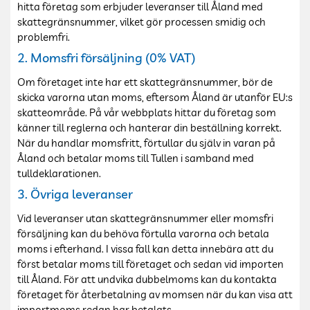
hitta företag som erbjuder leveranser till Åland med
skattegränsnummer, vilket gör processen smidig och
problemfri.
2. Momsfri försäljning (0% VAT)
Om företaget inte har ett skattegränsnummer, bör de
skicka varorna utan moms, eftersom Åland är utanför EU:s
skatteområde. På vår webbplats hittar du företag som
känner till reglerna och hanterar din beställning korrekt.
När du handlar momsfritt, förtullar du själv in varan på
Åland och betalar moms till Tullen i samband med
tulldeklarationen.
3. Övriga leveranser
Vid leveranser utan skattegränsnummer eller momsfri
försäljning kan du behöva förtulla varorna och betala
moms i efterhand. I vissa fall kan detta innebära att du
först betalar moms till företaget och sedan vid importen
till Åland. För att undvika dubbelmoms kan du kontakta
företaget för återbetalning av momsen när du kan visa att
importmoms redan har betalats.