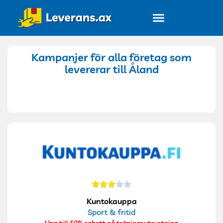
Alla företag
Kampanjer för alla företag som
levererar till Åland
Kuntokauppa
Sport & fritid
Upp till 50% rabatt på träningsutrustning