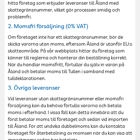
hitta företag som erbjuder leveranser till Åland med
skattegränsnummer, vilket gör processen smidig och
problemfri.
2. Momsfri försäljning (0% VAT)
Om företaget inte har ett skattegränsnummer, bör de
skicka varorna utan moms, eftersom Åland är utanför EU:s
skatteområde. På vår webbplats hittar du företag som
känner till reglerna och hanterar din beställning korrekt.
När du handlar momsfritt, förtullar du själv in varan på
Åland och betalar moms till Tullen i samband med
tulldeklarationen.
3. Övriga leveranser
Vid leveranser utan skattegränsnummer eller momsfri
försäljning kan du behöva förtulla varorna och betala
moms i efterhand. I vissa fall kan detta innebära att du
först betalar moms till företaget och sedan vid importen
till Åland. För att undvika dubbelmoms kan du kontakta
företaget för återbetalning av momsen när du kan visa att
importmoms redan har betalats.